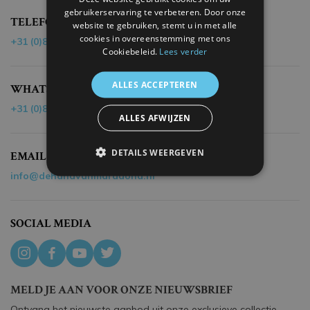
gebruikerservaring te verbeteren. Door onze
TELEFOON
website te gebruiken, stemt u in met alle
cookies in overeenstemming met ons
+31 (0)85 - 40 19 218
Cookiebeleid.
Lees verder
ALLES ACCEPTEREN
WHATSAPP
+31 (0)85 - 40 19 218
ALLES AFWIJZEN
DETAILS WEERGEVEN
EMAIL
info@dehandvanmaradona.nl
SOCIAL MEDIA
MELD JE AAN VOOR ONZE NIEUWSBRIEF
Ontvang het nieuwste aanbod uit onze exclusieve collectie.