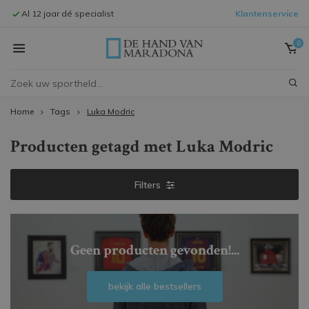
Al 12 jaar dé specialist
Klantenservice
Signeersessi
0
Home
Tags
Luka Modric
Producten getagd met Luka Modric
Filters
Geen producten gevonden!...
bekijk alle bestsellers