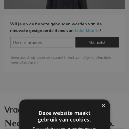
Wil je op de hoogte gehouden worden van de
nieuwste gesigneerde items van
Luka Modric
?
×
Vragen?
Deze website maakt
gebruik van cookies.
Neem contact met ons op.
Deze website gebruikt cookies om uw