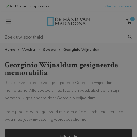
Al 12 jaar dé specialist
Klantenservice
Signeersessi
0
Home
Voetbal
Spelers
Georginio Wijnaldum
Georginio Wijnaldum gesigneerde
memorabilia
Bekijk onze collectie van gesigneerde Georginio Wijnaldum
memorabilia. Alle voetbalshirts, foto's en voetbalschoenen zijn
persoonlijk gesigneerd door Georginio Wijnaldum.
Ieder product wordt geleverd met een officieel echtheidscertificaat
waarmee jouw investering wordt beschermd.
Filters