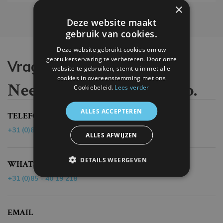
×
Deze website maakt
gebruik van cookies.
Deze website gebruikt cookies om uw
gebruikerservaring te verbeteren. Door onze
Vragen?
website te gebruiken, stemt u in met alle
cookies in overeenstemming met ons
Neem contact met ons op.
Cookiebeleid.
Lees verder
ALLES ACCEPTEREN
TELEFOON
+31 (0)85 - 40 19 218
ALLES AFWIJZEN
DETAILS WEERGEVEN
WHATSAPP
+31 (0)85 - 40 19 218
EMAIL