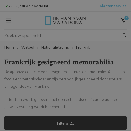
Signeersessies met spelers
Klantenservice
Offi
0
Home
Voetbal
Nationale teams
Frankrijk
Frankrijk gesigneerd memorabilia
Bekijk onze collectie van gesigneerd Frankrijk memorabilia. Alle shirts,
foto's en voetbalschoenen zijn persoonlijk gesigneerd door spelers
en legendes van Frankrijk.
Ieder item wordt geleverd met een echtheidscertificaat waarmee
jouw investering wordt beschermd.
Filters