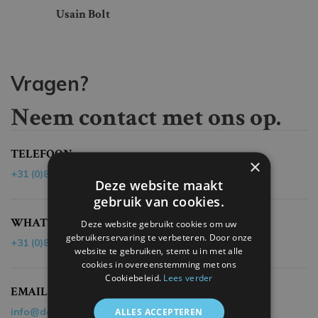
Usain Bolt
Vragen?
Neem contact met ons op.
TELEFOON
×
+31 (0)85 - 40 19 218
Deze website maakt
gebruik van cookies.
WHATSAPP
Deze website gebruikt cookies om uw
gebruikerservaring te verbeteren. Door onze
+31 (0)85 - 40 19 218
website te gebruiken, stemt u in met alle
cookies in overeenstemming met ons
Cookiebeleid.
Lees verder
EMAIL
info@dehandvanmaradona.nl
ALLES ACCEPTEREN