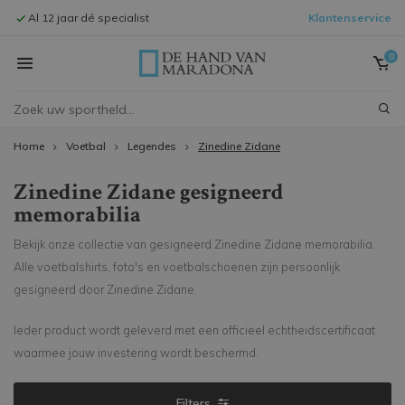
Al 12 jaar dé specialist
Klantenservice
Signeersessi
0
Home
Voetbal
Legendes
Zinedine Zidane
Zinedine Zidane gesigneerd
memorabilia
Bekijk onze collectie van gesigneerd Zinedine Zidane memorabilia.
Alle voetbalshirts, foto's en voetbalschoenen zijn persoonlijk
gesigneerd door Zinedine Zidane.
Ieder product wordt geleverd met een officieel echtheidscertificaat
waarmee jouw investering wordt beschermd.
Filters