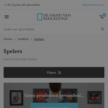
Al 12 jaar dé specialist
Klantenservice
Signeersessi
0
Home
Voetbal
Spelers
Spelers
Kies je favoriete speler.
Filters
Geen producten gevonden!...