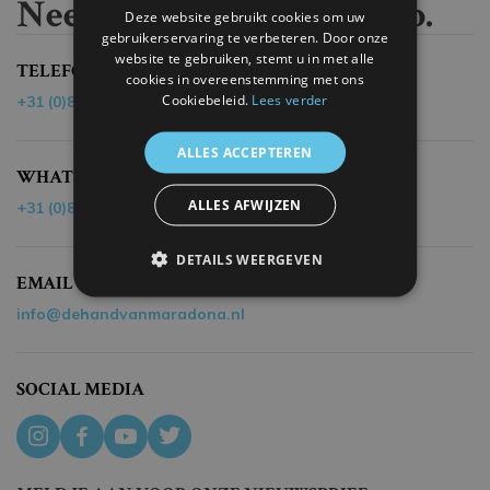
Neem contact met ons op.
Deze website gebruikt cookies om uw
gebruikerservaring te verbeteren. Door onze
website te gebruiken, stemt u in met alle
TELEFOON
cookies in overeenstemming met ons
Cookiebeleid.
Lees verder
+31 (0)85 - 40 19 218
ALLES ACCEPTEREN
WHATSAPP
ALLES AFWIJZEN
+31 (0)85 - 40 19 218
DETAILS WEERGEVEN
EMAIL
info@dehandvanmaradona.nl
SOCIAL MEDIA