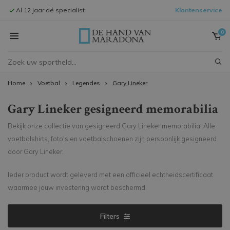
Al 12 jaar dé specialist
Klantenservice
Signeersessi
0
Home
Voetbal
Legendes
Gary Lineker
Gary Lineker gesigneerd memorabilia
Bekijk onze collectie van gesigneerd Gary Lineker memorabilia. Alle
voetbalshirts, foto's en voetbalschoenen zijn persoonlijk gesigneerd
door Gary Lineker.
Ieder product wordt geleverd met een officieel echtheidscertificaat
waarmee jouw investering wordt beschermd.
Filters