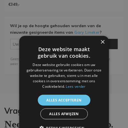
€349,-
Wil je op de hoogte gehouden worden van de
nieuwste gesigneerde items van
Gary Lineker
?
×
Deze website maakt
gebruik van cookies.
Deze website gebruikt cookies om uw
gebruikerservaring te verbeteren. Door onze
website te gebruiken, stemt u in met alle
cookies in overeenstemming met ons
Cookiebeleid.
Lees verder
ALLES ACCEPTEREN
Vragen?
ALLES AFWIJZEN
Neem contact met ons op.
DETAILS WEERGEVEN