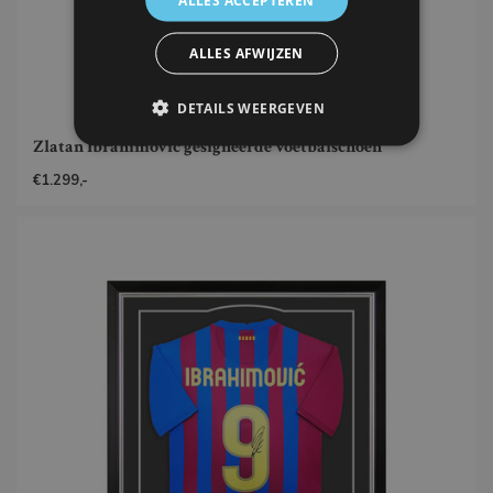
ALLES ACCEPTEREN
ALLES AFWIJZEN
DETAILS WEERGEVEN
Zlatan Ibrahimovic gesigneerde voetbalschoen
€1.299,-