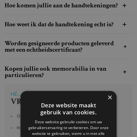
Hoe komen jullie aan de handtekeningen?
Hoe weet ik dat de handtekening echt is?
Worden gesigneerde producten geleverd
met een echtheidscertificaat?
Kopen jullie ook memorabilia in van
particulieren?
HÉ...
×
VRAAG & ANTWOORD
Deze website maakt
gebruik van cookies.
Onze producten & diensten
Deze website gebruikt cookies om uw
Inlijsten & framing
gebruikerservaring te verbeteren. Door onze
website te gebruiken, stemt u in met alle