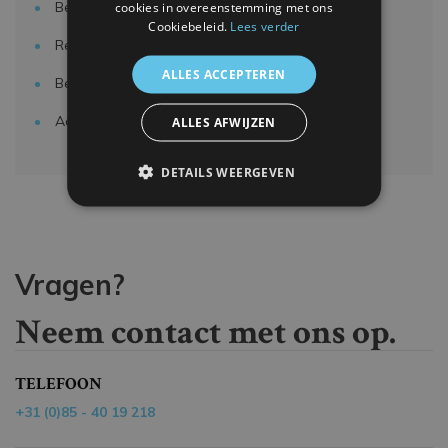
Bestellen & bezorgen
cookies in overeenstemming met ons
Cookiebeleid.
Lees verder
Retour & annuleren
ALLES ACCEPTEREN
Betalen & factureren
Accountgegevens
ALLES AFWIJZEN
DETAILS WEERGEVEN
Vragen?
Neem contact met ons op.
TELEFOON
+31 (0)85 - 40 19 218