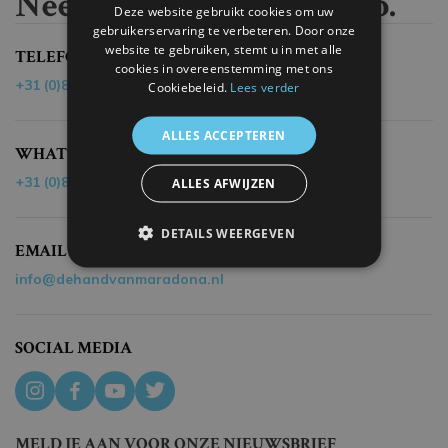
Neem contact met ons op.
Deze website gebruikt cookies om uw
gebruikerservaring te verbeteren. Door onze
website te gebruiken, stemt u in met alle
TELEFOON
cookies in overeenstemming met ons
+31 (0)85 - 40 19 218
Cookiebeleid.
Lees verder
ALLES ACCEPTEREN
WHATSAPP
+31 (0)85 - 40 19 218
ALLES AFWIJZEN
DETAILS WEERGEVEN
EMAIL
info@dehandvanmaradona.nl
SOCIAL MEDIA
MELD JE AAN VOOR ONZE NIEUWSBRIEF