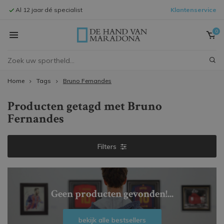
Al 12 jaar dé specialist
Klantenservice
Signeersessi
0
Home
Tags
Bruno Fernandes
Producten getagd met Bruno
Fernandes
Filters
Geen producten gevonden!...
bekijk alle bestsellers