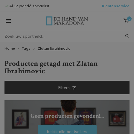
Al 12 jaar dé specialist
Klantenservice
Signeersessi
0
Home
Tags
Zlatan Ibrahimovic
Producten getagd met Zlatan
Ibrahimovic
Filters
Geen producten gevonden!...
bekijk alle bestsellers