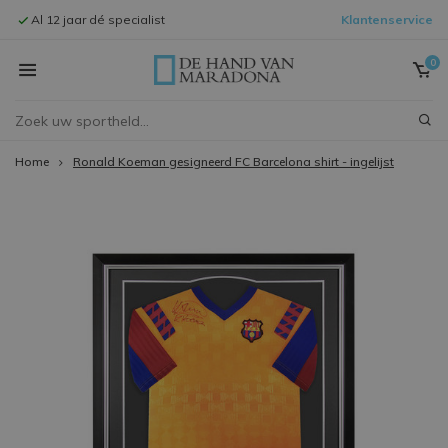
Al 12 jaar dé specialist
Klantenservice
Signeersessi
0
Home
Ronald Koeman gesigneerd FC Barcelona shirt - ingelijst