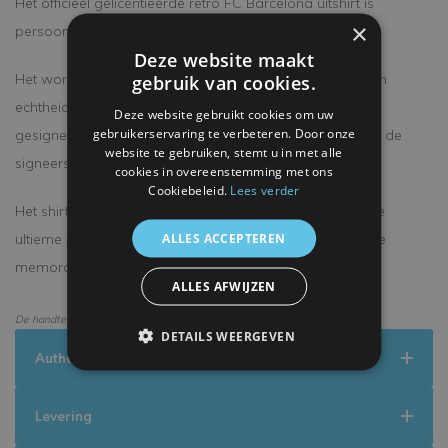
Het officieel gelicentieerde retro FC Barcelona uitshirt is
×
persoonlijk door Ronald Koeman gesigneerd.
Deze website maakt
Het wordt geleverd met een eigen officieel certificaat van
gebruik van cookies.
echtheid, waarop staat wanneer en waar dit product is
Deze website gebruikt cookies om uw
gebruikerservaring te verbeteren. Door onze
gesigneerd en - indien beschikbaar - een foto toont van de
website te gebruiken, stemt u in met alle
signeersessie.
cookies in overeenstemming met ons
Cookiebeleid.
Lees verder
Het shirt wordt ingelijst geleverd in deluxe frame voor de
ALLES ACCEPTEREN
ultieme presentatie en bescherming van uw gesigneerde
memorabilia.
ALLES AFWIJZEN
De handtekening kan enigszins afwijken van de getoonde afbeelding.
DETAILS WEERGEVEN
Authenticiteit
Levering