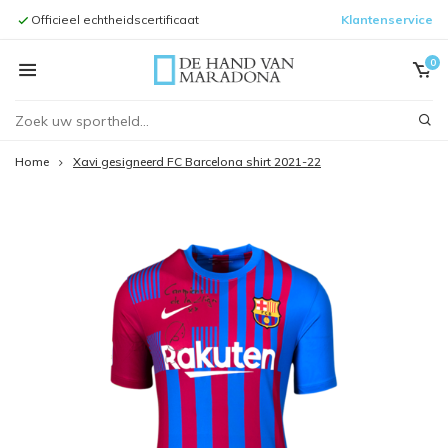
Officieel echtheidscertificaat
Klantenservice
Inlijstingen 
0
Home
Xavi gesigneerd FC Barcelona shirt 2021-22