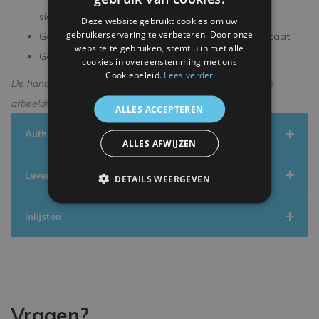
signeersessie
Deze website gebruikt cookies om uw
gebruikerservaring te verbeteren. Door onze
Geleverd met een officieel ICONS echtheidscertificaat
website te gebruiken, stemt u in met alle
Geleverd in een premium verpakking
cookies in overeenstemming met ons
Cookiebeleid.
Lees verder
De handtekening kan enigszins afwijken van de getoonde
afbeelding.
ALLES ACCEPTEREN
Authenticiteit
ALLES AFWIJZEN
Levering
DETAILS WEERGEVEN
Inlijsten
Vragen?