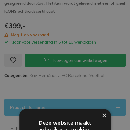
gesigneerd door Xavi. Het item wordt geleverd met een officieel
ICONS echtheidscertificaat.
€399,-
Nog 1 op voorraad
Klaar voor verzending in 5 tot 10 werkdagen
Toevoegen aan winkelwagen
Categorieën:
Xavi Hernández,
FC Barcelona,
Voetbal
Productinformatie
×
Deze website maakt
gebruik van cookies.
Persoonlijk gesigneerd tijdens een exclusieve