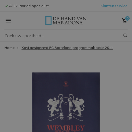
Al 12 jaar dé specialist
Klantenservice
Signeersessi
0
Home
Xavi gesigneerd FC Barcelona programmaboekje 2011