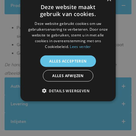
Productinformatie
Deze website maakt
gebruik van cookies.
Deze website gebruikt cookies om uw
Persoonlijk gesigneerd tijdens een exclusieve
gebruikerservaring te verbeteren. Door onze
website te gebruiken, stemt u in met alle
signeersessie
cookies in overeenstemming met ons
Geleverd met een officieel ICONS echtheidscertificaat
Cookiebeleid.
Lees verder
Geleverd in een premium verpakking
ALLES ACCEPTEREN
De handtekening kan enigszins afwijken van de getoonde
afbeelding.
ALLES AFWIJZEN
Authenticiteit
DETAILS WEERGEVEN
Levering
Inlijsten