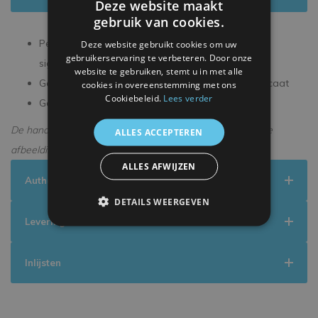
Deze website maakt
gebruik van cookies.
Persoonlijk gesigneerd tijdens een exclusieve
Deze website gebruikt cookies om uw
gebruikerservaring te verbeteren. Door onze
signeersessie
website te gebruiken, stemt u in met alle
Geleverd met een officieel ICONS echtheidscertificaat
cookies in overeenstemming met ons
Cookiebeleid.
Lees verder
Geleverd in een premium verpakking
De handtekening kan enigszins afwijken van de getoonde
ALLES ACCEPTEREN
afbeelding.
ALLES AFWIJZEN
Authenticiteit
DETAILS WEERGEVEN
Levering
Inlijsten