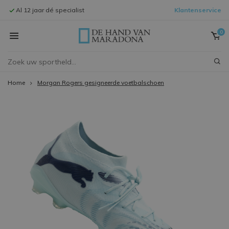
Al 12 jaar dé specialist
Klantenservice
Signeersessi
0
Home
Morgan Rogers gesigneerde voetbalschoen