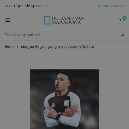
Al 12 jaar dé specialist
Klantenservice
Signeersessi
0
Home
Morgan Rogers gesigneerde Aston Villa foto