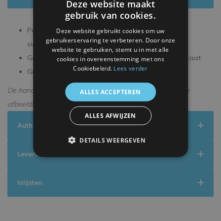
Deze website maakt
gebruik van cookies.
Persoonlijk gesigneerd tijdens een exclusieve
Deze website gebruikt cookies om uw
gebruikerservaring te verbeteren. Door onze
signeersessie
website te gebruiken, stemt u in met alle
Geleverd met een officieel ICONS echtheidscertificaat
cookies in overeenstemming met ons
Cookiebeleid.
Lees verder
Geleverd in een premium verpakking
De handtekening kan enigszins afwijken van de getoonde
ALLES ACCEPTEREN
afbeelding.
ALLES AFWIJZEN
Authenticiteit
DETAILS WEERGEVEN
Levering
Inlijsten