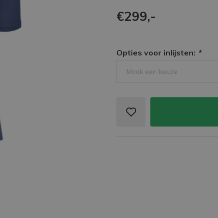
€299,-
Opties voor inlijsten:
*
Maak een keuze