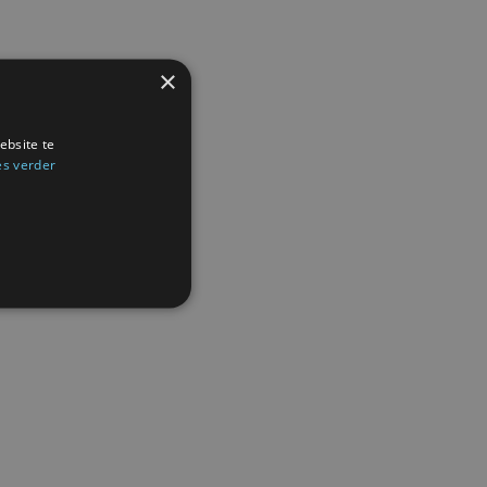
×
ebsite te
es verder