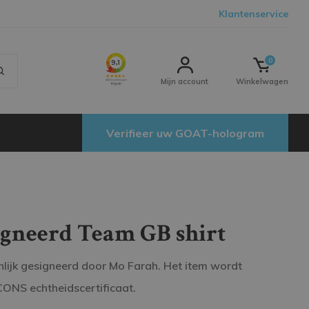
Klantenservice
0
Mijn account
Winkelwagen
Verifieer uw GOAT-hologram
igneerd Team GB shirt
nlijk gesigneerd door Mo Farah. Het item wordt
ICONS echtheidscertificaat.