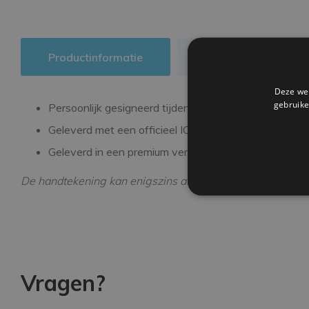
Productinformatie
Authenticiteit
Deze web
gebruike
Persoonlijk gesigneerd tijdens een exclusieve signee
Geleverd met een officieel ICONS echtheidscertifica
Geleverd in een premium verpakking
De handtekening kan enigszins afwijken van de getoonde
Vragen?