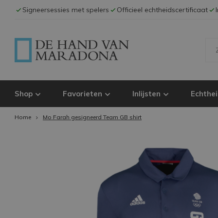
Signeersessies met spelers
Officieel echtheidscertificaat
Shop
Favorieten
Inlijsten
Echthei
Home
Mo Farah gesigneerd Team GB shirt