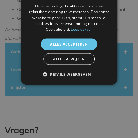
signeersessie
Deze website gebruikt cookies om uw
Geleverd met een officieel ICONS echtheidscertificaat
gebruikerservaring te verbeteren. Door onze
website te gebruiken, stemt u in met alle
Geleverd in een premium verpakking
cookies in overeenstemming met ons
Cookiebeleid.
Lees verder
De handtekening kan enigszins afwijken van de getoonde
afbeelding.
ALLES ACCEPTEREN
Authenticiteit
ALLES AFWIJZEN
Levering
DETAILS WEERGEVEN
Inlijsten
Vragen?