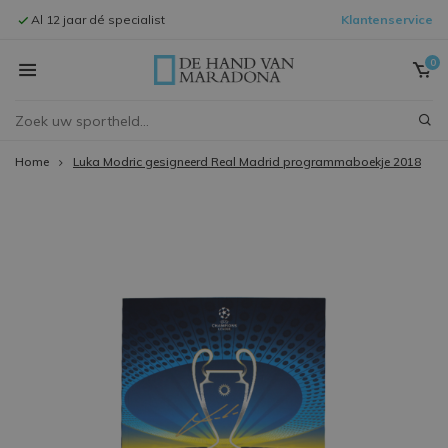
Al 12 jaar dé specialist
Klantenservice
Signeersessi
0
Home
Luka Modric gesigneerd Real Madrid programmaboekje 2018