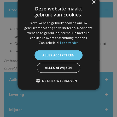
×
Deze website maakt
Productinformatie
gebruik van cookies.
Deze website gebruikt cookies om uw
gebruikerservaring te verbeteren. Door onze
Persoonlijk gesigneerd tijdens een exclusieve
website te gebruiken, stemt u in met alle
signeersessie
cookies in overeenstemming met ons
Cookiebeleid.
Lees verder
Geleverd met een officieel ICONS echtheidscertificaat
Geleverd in een premium verpakking
ALLES ACCEPTEREN
De handtekening kan enigszins afwijken van de getoonde
ALLES AFWIJZEN
afbeelding.
Authenticiteit
DETAILS WEERGEVEN
Levering
Inlijsten