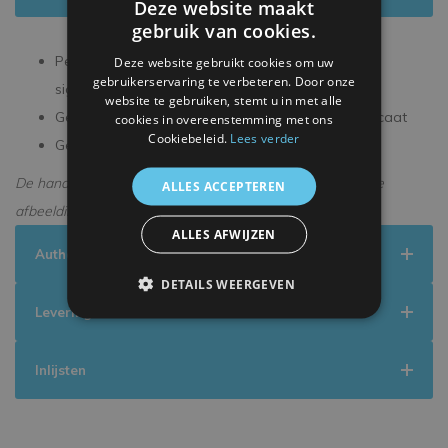
Deze website maakt
gebruik van cookies.
Persoonlijk gesigneerd tijdens een exclusieve
Deze website gebruikt cookies om uw
gebruikerservaring te verbeteren. Door onze
signeersessie
website te gebruiken, stemt u in met alle
Geleverd met een officieel ICONS echtheidscertificaat
cookies in overeenstemming met ons
Cookiebeleid.
Lees verder
Geleverd in een premium verpakking
De handtekening kan enigszins afwijken van de getoonde
ALLES ACCEPTEREN
afbeelding.
ALLES AFWIJZEN
Authenticiteit
DETAILS WEERGEVEN
Levering
Inlijsten