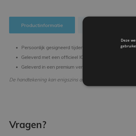
Productinformatie
Authenticiteit
Deze web
gebruike
Persoonlijk gesigneerd tijdens een exclusieve signee
Geleverd met een officieel ICONS echtheidscertifica
Geleverd in een premium verpakking
De handtekening kan enigszins afwijken van de getoonde
Vragen?