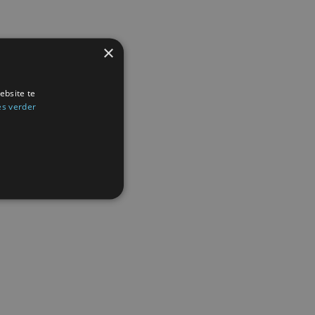
×
ebsite te
es verder