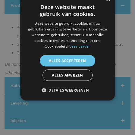
Productinformatie
Deze website maakt
gebruik van cookies.
Deze website gebruikt cookies om uw
Persoonlijk gesigneerd tijdens een exclusieve
gebruikerservaring te verbeteren. Door onze
website te gebruiken, stemt u in met alle
signeersessie
cookies in overeenstemming met ons
Geleverd met een officieel ICONS echtheidscertificaat
Cookiebeleid.
Lees verder
Geleverd in een premium verpakking
ALLES ACCEPTEREN
De handtekening kan enigszins afwijken van de getoonde
afbeelding.
ALLES AFWIJZEN
Authenticiteit
DETAILS WEERGEVEN
Levering
Inlijsten