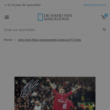
Al 12 jaar dé specialist
Klantenservice
Signeersessi
0
Home
John Arne Riise gesigneerde Liverpool FC foto