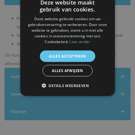
Deze website maakt
gebruik van cookies.
Persoonlijk gesigneerd tijdens een exclusieve
Deze website gebruikt cookies om uw
gebruikerservaring te verbeteren. Door onze
signeersessie
website te gebruiken, stemt u in met alle
Geleverd met een officieel ICONS echtheidscertificaat
cookies in overeenstemming met ons
Cookiebeleid.
Lees verder
Geleverd in een premium verpakking
De handtekening kan enigszins afwijken van de getoonde
ALLES ACCEPTEREN
afbeelding.
ALLES AFWIJZEN
Authenticiteit
DETAILS WEERGEVEN
Levering
Inlijsten