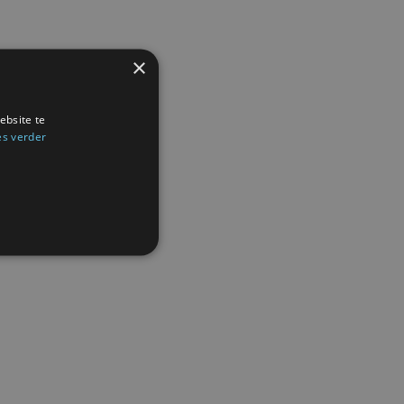
×
ebsite te
es verder