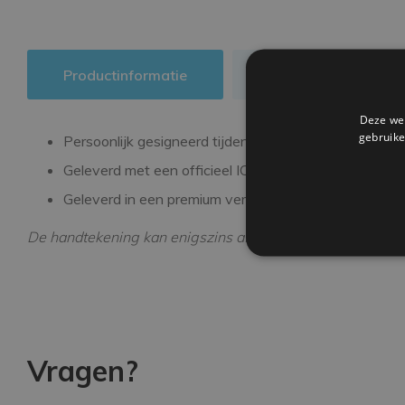
Productinformatie
Authenticiteit
Deze web
gebruike
Persoonlijk gesigneerd tijdens een exclusieve signee
Geleverd met een officieel ICONS echtheidscertifica
Geleverd in een premium verpakking
De handtekening kan enigszins afwijken van de getoonde
Vragen?