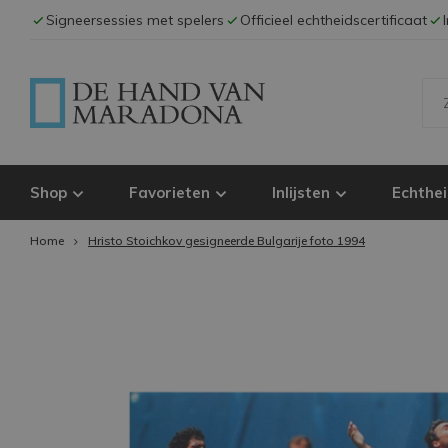
Signeersessies met spelers
Officieel echtheidscertificaat
Shop
Favorieten
Inlijsten
Echthei
Home
Hristo Stoichkov gesigneerde Bulgarije foto 1994