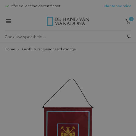
Officieel echtheidscertificaat
Klantenservice
Inlijstingen 
0
Home
Geoff Hurst gesigneerd vaantje