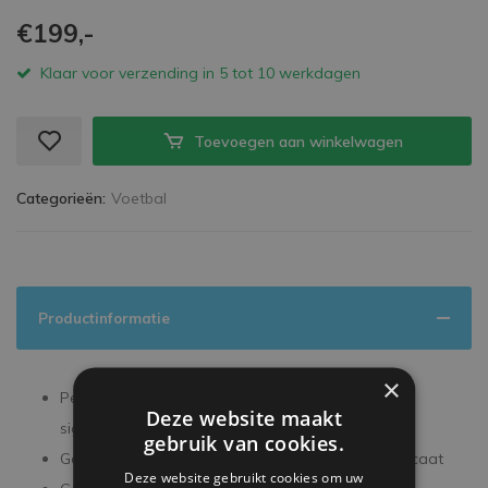
€199,-
Klaar voor verzending in 5 tot 10 werkdagen
Toevoegen aan winkelwagen
Categorieën:
Voetbal
Productinformatie
×
Persoonlijk gesigneerd tijdens een exclusieve
Deze website maakt
signeersessie
gebruik van cookies.
Geleverd met een officieel ICONS echtheidscertificaat
Deze website gebruikt cookies om uw