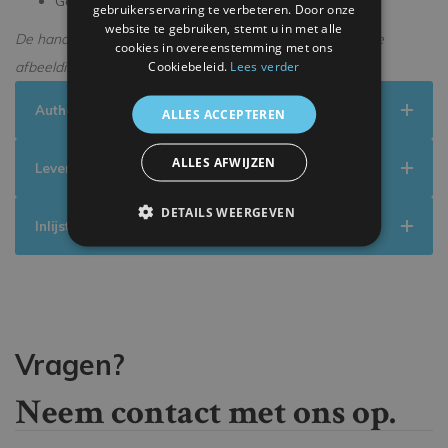
Geleverd in een premium verpakking
gebruikerservaring te verbeteren. Door onze
website te gebruiken, stemt u in met alle
De handtekening kan enigszins afwijken van de getoonde
cookies in overeenstemming met ons
Cookiebeleid.
Lees verder
afbeelding.
Authenticiteit
ALLES ACCEPTEREN
ALLES AFWIJZEN
Levering
DETAILS WEERGEVEN
Inlijsten
Vragen?
Neem contact met ons op.