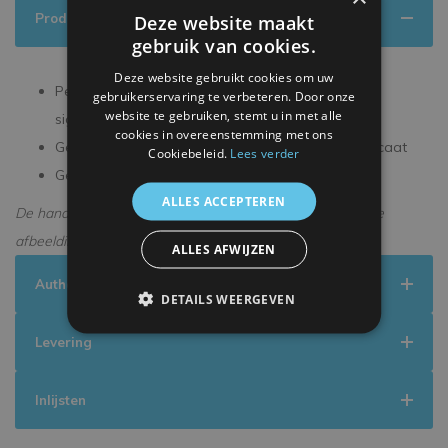
Productinformatie
Deze website maakt
gebruik van cookies.
Deze website gebruikt cookies om uw
Persoonlijk gesigneerd tijdens een exclusieve
gebruikerservaring te verbeteren. Door onze
website te gebruiken, stemt u in met alle
signeersessie
cookies in overeenstemming met ons
Geleverd met een officieel ICONS echtheidscertificaat
Cookiebeleid.
Lees verder
Geleverd in een premium verpakking
ALLES ACCEPTEREN
De handtekening kan enigszins afwijken van de getoonde
afbeelding.
ALLES AFWIJZEN
Authenticiteit
DETAILS WEERGEVEN
Levering
Inlijsten