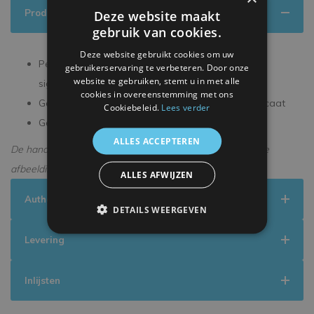
Productinformatie
Deze website maakt
gebruik van cookies.
Deze website gebruikt cookies om uw
Persoonlijk gesigneerd tijdens een exclusieve
gebruikerservaring te verbeteren. Door onze
website te gebruiken, stemt u in met alle
signeersessie
cookies in overeenstemming met ons
Geleverd met een officieel ICONS echtheidscertificaat
Cookiebeleid.
Lees verder
Geleverd in een premium verpakking
ALLES ACCEPTEREN
De handtekening kan enigszins afwijken van de getoonde
afbeelding.
ALLES AFWIJZEN
Authenticiteit
DETAILS WEERGEVEN
Levering
Inlijsten