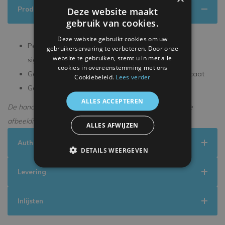
Productinformatie
Deze website maakt
gebruik van cookies.
Deze website gebruikt cookies om uw
Persoonlijk gesigneerd tijdens een exclusieve
gebruikerservaring te verbeteren. Door onze
website te gebruiken, stemt u in met alle
signeersessie
cookies in overeenstemming met ons
Geleverd met een officieel ICONS echtheidscertificaat
Cookiebeleid.
Lees verder
Geleverd in een premium verpakking
ALLES ACCEPTEREN
De handtekening kan enigszins afwijken van de getoonde
afbeelding.
ALLES AFWIJZEN
Authenticiteit
DETAILS WEERGEVEN
Levering
Inlijsten