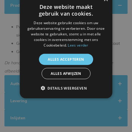
Productinformatie
Deze website maakt
gebruik van cookies.
Deze website gebruikt cookies om uw
Persoonlijk gesigneerd tijdens een exclusieve
gebruikerservaring te verbeteren. Door onze
website te gebruiken, stemt u in met alle
signeersessie
cookies in overeenstemming met ons
Geleverd met een officieel ICONS echtheidscertificaat
Cookiebeleid.
Lees verder
Geleverd in een premium verpakking
ALLES ACCEPTEREN
De handtekening kan enigszins afwijken van de getoonde
afbeelding.
ALLES AFWIJZEN
Authenticiteit
DETAILS WEERGEVEN
Levering
Inlijsten