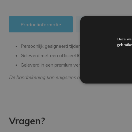
Productinformatie
Authenticiteit
Deze web
gebruike
Persoonlijk gesigneerd tijdens een exclusieve signee
Geleverd met een officieel ICONS echtheidscertifica
Geleverd in een premium verpakking
De handtekening kan enigszins afwijken van de getoonde
Vragen?