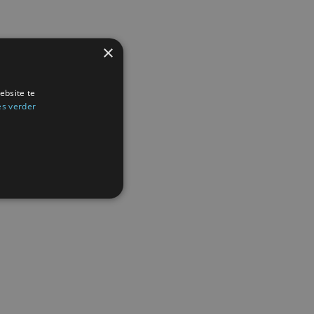
×
ebsite te
es verder