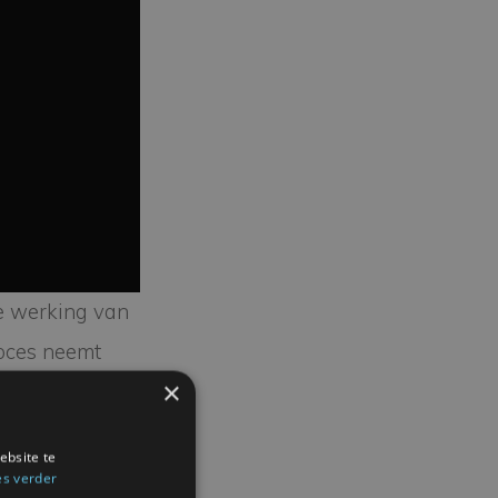
de werking van
roces neemt
×
 het acrylaat
ebsite te
es verder
de limited