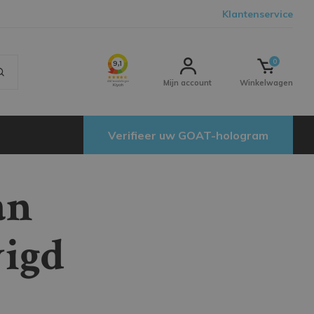
Klantenservice
0
Mijn account
Winkelwagen
Verifieer uw GOAT-hologram
an
igd