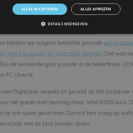
het eindresultaat tot een echt collector’s item voor de 
ALLES ACCEPTEREN
ALLES AFWIJZEN
DETAILS WEERGEVEN
e keer
den hebben we volgens hetzelfde procedé
een graszo
een tien kilo zwaar acrylaat blok gegoten
. Dat was ex
Elia de winnende goal scoorde in de bekerfinale 201
n FC Utrecht.
in een flightcase verpakt en geveild op het Galadiner
oor het goede doel bedroeg maar liefst 8.500 euro. 
d op ons spoor gezet toen Qurrent hen vroeg op wel
sorschap met de fans konden delen.