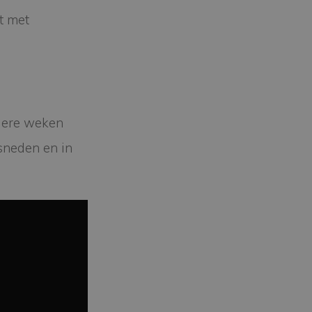
t met
rdere weken
sneden en in