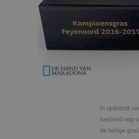
In opdracht va
toeziend oog 
de heilige gra