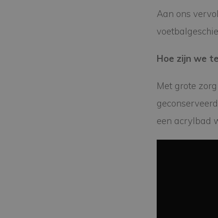
Aan ons vervol
voetbalgeschied
Hoe zijn we 
Met grote zorg
geconserveerd 
een acrylbad 