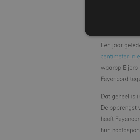
edition, maakt 
Niet de eerst
Een jaar gele
centimeter in 
waarop Eljero 
Feyenoord tege
Dat geheel is 
De opbrengst v
heeft Feyenoor
hun hoofdspon