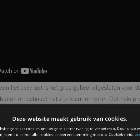
van het acrylaat is het gras geheel afgesloten voor 
buiten en behoudt het zijn kleur en vorm. Dat hele p
 in beslag en wordt afgerond door het polijsten van
Deze website maakt gebruik van cookies.
van de logo’s van Feyenoord en Qurrent.
site gebruikt cookies om uw gebruikerservaring te verbeteren. Door onze w
n, stemt u in met alle cookies in overeenstemming met ons Cookiebeleid.
Le
kking, met daarin een certificaat van een genummer