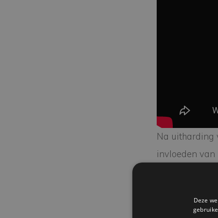
Na uitharding 
invloeden van 
enkele maanden
en het frezen 
Deze web
gebruike
Een luxe verpa