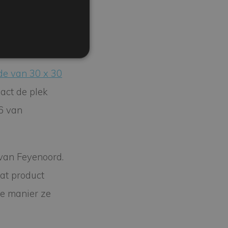
fans.
de van 30 x 30
act de plek
6 van
 van Feyenoord.
Dat product
ke manier ze