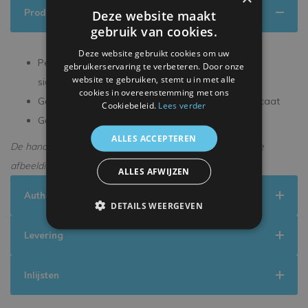
Productinformatie
Deze website maakt
gebruik van cookies.
Deze website gebruikt cookies om uw
Persoonlijk gesigneerd tijdens een exclusieve
gebruikerservaring te verbeteren. Door onze
website te gebruiken, stemt u in met alle
signeersessie
cookies in overeenstemming met ons
Geleverd met een officieel ICONS echtheidscertificaat
Cookiebeleid.
Lees verder
Geleverd in een premium verpakking
ALLES ACCEPTEREN
De handtekening kan enigszins afwijken van de getoonde
afbeelding.
ALLES AFWIJZEN
Authenticiteit
DETAILS WEERGEVEN
Levering
Inlijsten