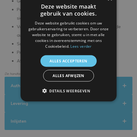
Gesigneerde foto van 40 x 30 cm
Deze website maakt
Persoonlijk gesigneerd tijdens een exclusieve
gebruik van cookies.
signeersessie
Deze website gebruikt cookies om uw
Voorzien van unieke hologram als garantie voor de
gebruikerservaring te verbeteren. Door onze
website te gebruiken, stemt u in met alle
authenticiteit van de handtekening
cookies in overeenstemming met ons
Scanbare QR-code voor online verificatie
Cookiebeleid.
Lees verder
Professioneel en op maat ingelijst
Afmetingen deluxe frame 49 x 59 x 3 cm
ALLES ACCEPTEREN
De handtekening kan enigszins afwijken van de getoonde afbeelding.
ALLES AFWIJZEN
Authenticiteit
DETAILS WEERGEVEN
Levering
Inlijsten