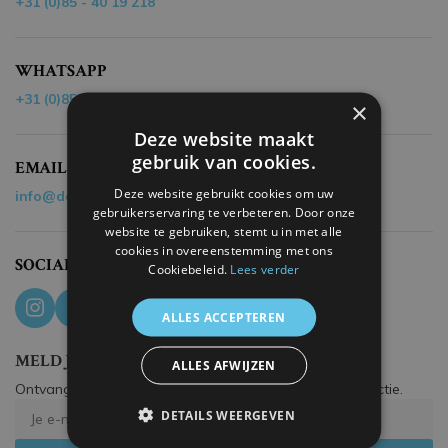
+31 (0)85 - 40 19 218
WHATSAPP
+31 (0)85 - 40 19 218
×
Deze website maakt
gebruik van cookies.
EMAIL
Deze website gebruikt cookies om uw
info@dehandvanmaradona.nl
gebruikerservaring te verbeteren. Door onze
website te gebruiken, stemt u in met alle
cookies in overeenstemming met ons
SOCIAL MEDIA
Cookiebeleid.
Lees verder
ALLES ACCEPTEREN
MELD JE AAN VOOR ONZE NIEUWSBRIEF
ALLES AFWIJZEN
Ontvang het nieuwste aanbod uit onze exclusieve collectie.
DETAILS WEERGEVEN