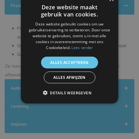
Productinformatie
Deze website maakt
gebruik van cookies.
Deze website gebruikt cookies om uw
Persoonlijk gesigneerd tijdens een exclusieve
gebruikerservaring te verbeteren. Door onze
website te gebruiken, stemt u in met alle
signeersessie
cookies in overeenstemming met ons
Geleverd met een officieel ICONS echtheidscertificaat
Cookiebeleid.
Lees verder
Geleverd in een premium verpakking
ALLES ACCEPTEREN
De handtekening kan enigszins afwijken van de getoonde
afbeelding.
ALLES AFWIJZEN
Authenticiteit
DETAILS WEERGEVEN
Levering
Inlijsten