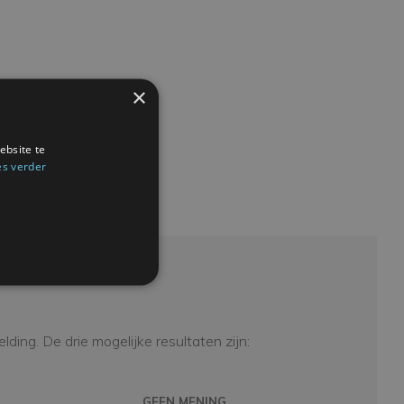
×
ebsite te
es verder
ding. De drie mogelijke resultaten zijn:
GEEN MENING