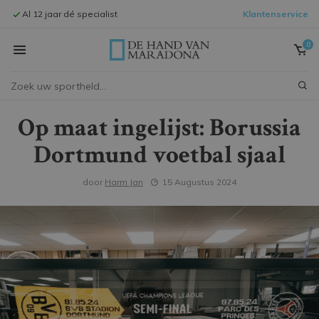
Al 12 jaar dé specialist
Klantenservice
Signeersessi
0
Op maat ingelijst: Borussia
Dortmund voetbal sjaal
door
Harm Jan
15 Augustus 2024