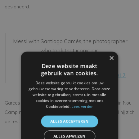
gesigneerd.
Messi with Santiago Garcés, the photographer
who took that iconic pic..
×
pic.twitter.com/IC1IWWpMlH
Deze website maakt
gebruik van cookies.
— Leo Messi (@messi10stats)
April 3, 2017
Deze website gebruikt cookies om uw
gebruikerservaring te verbeteren. Door onze
website te gebruiken, stemt u in met alle
cookies in overeenstemming met ons
Garces zal zonder twijfel nog vele kansen krijgen om in Nou
Cookiebeleid.
Lees verder
Camp meer iconische foto's te maken, maar deze zal hij zich
de rest van zijn leven blijven herinneren.
ALLES ACCEPTEREN
ALLES AFWIJZEN