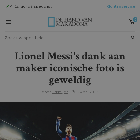
Al 12 jaar dé specialist
Klantenservice
Signeersessi
0
Lionel Messi's dank aan
maker iconische foto is
geweldig
door
Harm Jan
5 April 2017