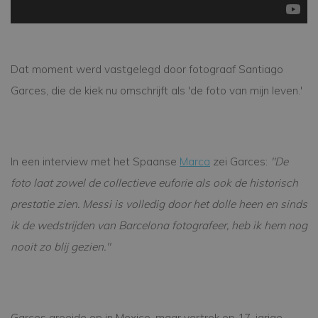
Dat moment werd vastgelegd door fotograaf Santiago
Garces, die de kiek nu omschrijft als 'de foto van mijn leven.'
In een interview met het Spaanse
Marca
zei Garces:
"De
foto laat zowel de collectieve euforie als ook de historisch
prestatie zien. Messi is volledig door het dolle heen en sinds
ik de wedstrijden van Barcelona fotografeer, heb ik hem nog
nooit zo blij gezien."
Garces groeide op in Mexico, maar vertrok op 17-jarige